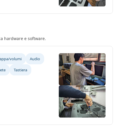
ica hardware e software.
mappa/volumi
Audio
rete
Tastiera