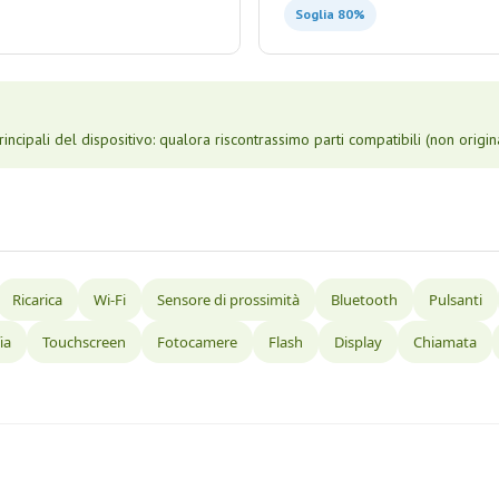
Soglia 80%
cipali del dispositivo: qualora riscontrassimo parti compatibili (non origina
Ricarica
Wi-Fi
Sensore di prossimità
Bluetooth
Pulsanti
ia
Touchscreen
Fotocamere
Flash
Display
Chiamata