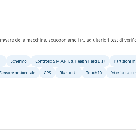
firmware della macchina, sottoponiamo i PC ad ulteriori test di verif
Fi
Schermo
Controllo S.M.A.R.T. & Health Hard Disk
Partizioni 
Sensore ambientale
GPS
Bluetooth
Touch ID
Interfaccia di 